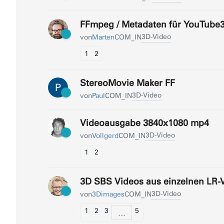
FFmpeg / Metadaten für YouTube
3D-Video
von
Marten
COM_IN
1
2
StereoMovie Maker FF
P
3D-Video
von
Paul
COM_IN
Videoausgabe 3840x1080 mp4
3D-Video
von
Vollgerd
COM_IN
1
2
3D SBS Videos aus einzelnen LR
3D-Video
von
3Dimages
COM_IN
1
2
3
5
...