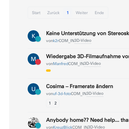
Start
Zurück
1
Weiter
Ende
Keine Unterstützung von Stereosk
K
3D-Video
von
k2r
COM_IN
Wiedergabe 3D-Filmaufnahme vom
M
3D-Video
von
Manfred
COM_IN
Cosima – Framerate ändern
U
3D-Video
von
uf-3d-foto
COM_IN
1
2
Anybody home?? Need help... tha
3D-Video
von
KreuzBlick
COM_IN