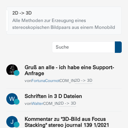
2D -> 3D
Alle Methoden zur Erzeugung eines
stereoskopischen Bildpaars aus einem Monobild
Gruß an alle - ich habe eine Support-
Anfrage
2D -> 3D
von
FortunaCournot
COM_IN
Schriften in 3 D Dateien
W
2D -> 3D
von
Walter
COM_IN
Kommentar zu "3D-Bild aus Focus
J
Stacking" stereo journal 139 1/2021