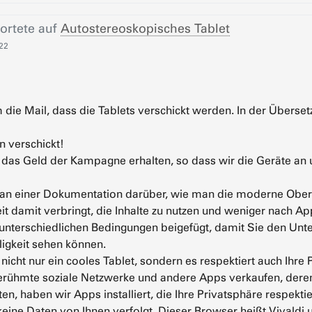
ortete auf
Autostereoskopisches Tablet
:22
ie Mail, dass die Tablets verschickt werden. In der Übersetz
n verschickt!
 das Geld der Kampagne erhalten, so dass wir die Geräte an 
 an einer Dokumentation darüber, wie man die moderne Oberflä
t damit verbringt, die Inhalte zu nutzen und weniger nach A
t unterschiedlichen Bedingungen beigefügt, damit Sie den Unt
ligkeit sehen können.
t nicht nur ein cooles Tablet, sondern es respektiert auch Ih
erühmte soziale Netzwerke und andere Apps verkaufen, deren H
ten, haben wir Apps installiert, die Ihre Privatsphäre respekti
keine Daten von Ihnen verfolgt. Dieser Browser heißt Vivald