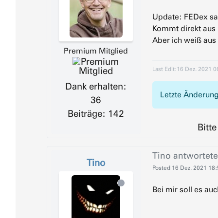
Update: FEDex sa
Kommt direkt aus
Aber ich weiß aus
Premium Mitglied
Last Edit:
16 Dez. 2021 0
Dank erhalten:
Letzte Änderung
36
Beiträge: 142
Bitt
Tino
antwortete
Tino
Posted
16 Dez. 2021 18
Bei mir soll es a