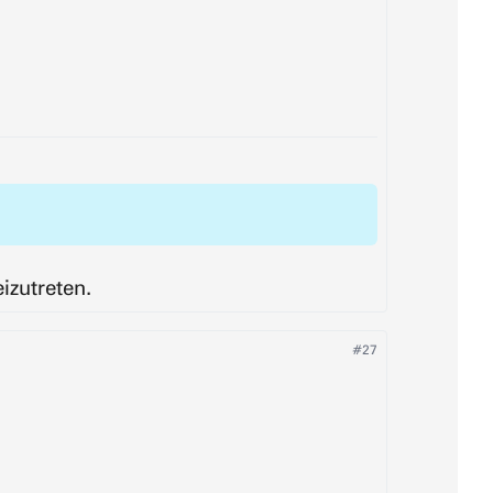
izutreten.
#27