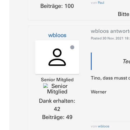
von
Paul
Beiträge: 100
Bitt
wbloos
antwort
wbloos
Posted
30 Nov. 2021 18
Te
Tino, dass musst 
Senior Mitglied
Werner
Dank erhalten:
42
Beiträge: 49
von
wbloos