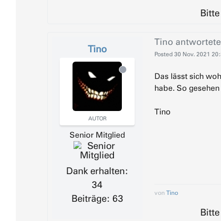
Bitt
Tino
antwortete
Tino
Posted
30 Nov. 2021 20
Das lässt sich woh
habe. So gesehen h
Tino
AUTOR
Senior Mitglied
Dank erhalten:
34
von
Tino
Beiträge: 63
Bitt