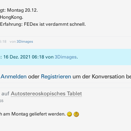
gt: Montag 20.12.
 HongKong.
 Erfahrung: FEDex ist verdammt schnell.
6:18
von
3Dimages
: 16 Dez. 2021 06:18 von
3Dimages
.
e
Anmelden
oder
Registrieren
um der Konversation be
 auf
Autostereoskopisches Tablet
:55
uch am Montag geliefert werden.