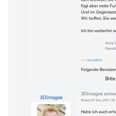
fügt aber nette Fu
Und im Gegensatz 
Wir hoffen, Sie we
Ich bin weiterhin 
Viele 
Gerol
von
KreuzBlick
Folgende Benutzer
Bitt
3Dimages
antwo
3Dimages
Posted
07 Dez. 2021 18
Habe ich auch erha