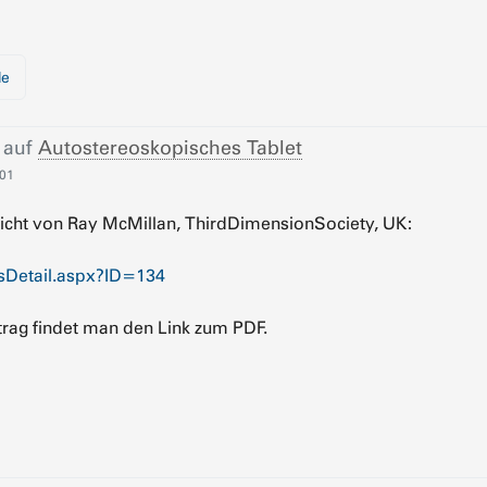
de
 auf
Autostereoskopisches Tablet
:01
ericht von Ray McMillan, ThirdDimensionSociety, UK:
sDetail.aspx?ID=134
trag findet man den Link zum PDF.