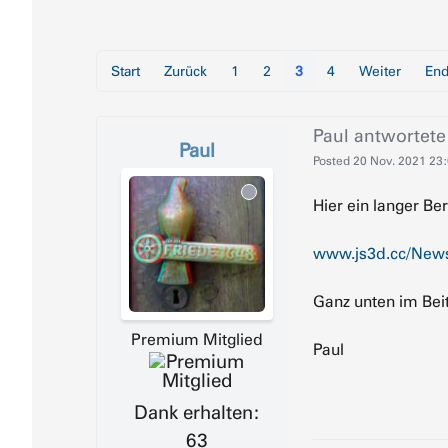
Start
Zurück
1
2
3
4
Weiter
En
Paul
antwortete
Paul
Posted
20 Nov. 2021 23
Hier ein langer B
www.js3d.cc/New
Ganz unten im Bei
Premium Mitglied
Paul
Dank erhalten:
63