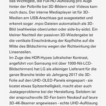
das Wichtigste, die Full-HD-Auflösung pro Auge
hinter der Polbrille bei 3D-Bildern und -Videos kam
noch dazu. Der interne Mediaplayer ist für 3D-
Medien am USB-Anschluss gut ausgestattet und
erkennt sogar .mpo-Dateien automatisch als 3D-
Bild (wahlweise oben/unten oder side-by-side). Ein
kleiner Nachteil der passiven 3D-Wiedergabe ist
die vertikale Einschränkung der Kopfhöhe auf die
Mitte des Bildschirms wegen der Richtwirkung der
Linsenzeilen.
Im Zuge des HDR-Hypes (ultrahoher Kontrast,
angeführt von Samsung mit über 1000-Nit-LCD-
Bildschirmen) hat LG als alleiniger Lieferant für die
ganze Branche leider ab Jahrgang 2017 die 3D-
Folie auf den UHD-OLED-Panels eingespart - sie
kostet etwas Spitzenhelligkeit, macht aber auch
Justageprobleme bei der Herstellung. Seitdem ist
der anspruchsvolle 3D-Fan beim Neukauf auf teure
3D-4K-Beamer angewiesen - echte UHD-Auflösung