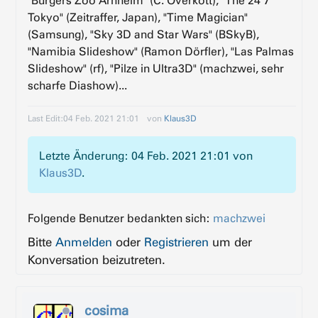
"Burgers Zoo Arnheim" (C. Overkott), "The 24 7
Tokyo" (Zeitraffer, Japan), "Time Magician"
(Samsung), "Sky 3D and Star Wars" (BSkyB),
"Namibia Slideshow" (Ramon Dörfler), "Las Palmas
Slideshow" (rf), "Pilze in Ultra3D" (machzwei, sehr
scharfe Diashow)...
Last Edit:
04 Feb. 2021 21:01
von
Klaus3D
Letzte Änderung: 04 Feb. 2021 21:01 von
Klaus3D
.
Folgende Benutzer bedankten sich:
machzwei
Bitte
Anmelden
oder
Registrieren
um der
Konversation beizutreten.
cosima