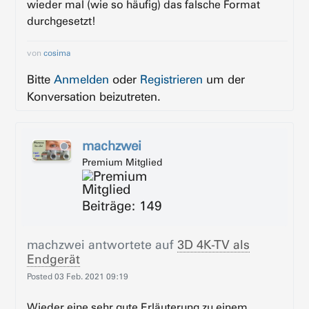
wieder mal (wie so häufig) das falsche Format
durchgesetzt!
von
cosima
Bitte
Anmelden
oder
Registrieren
um der
Konversation beizutreten.
machzwei
Premium Mitglied
Beiträge: 149
machzwei
antwortete auf
3D 4K-TV als
Endgerät
Posted
03 Feb. 2021 09:19
Wieder eine sehr gute Erläuterung zu einem