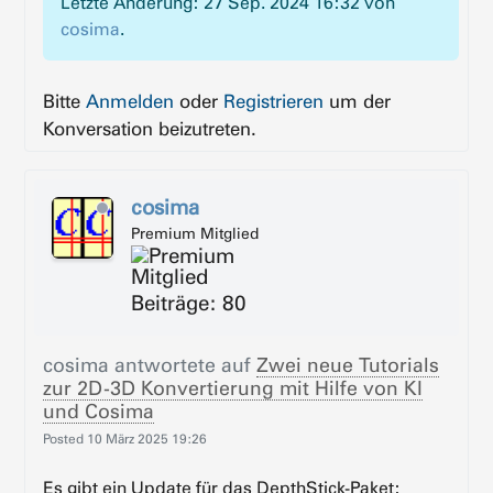
Letzte Änderung: 27 Sep. 2024 16:32 von
cosima
.
Bitte
Anmelden
oder
Registrieren
um der
Konversation beizutreten.
cosima
Premium Mitglied
Beiträge: 80
cosima
antwortete auf
Zwei neue Tutorials
zur 2D-3D Konvertierung mit Hilfe von KI
und Cosima
Posted
10 März 2025 19:26
Es gibt ein Update für das DepthStick-Paket: