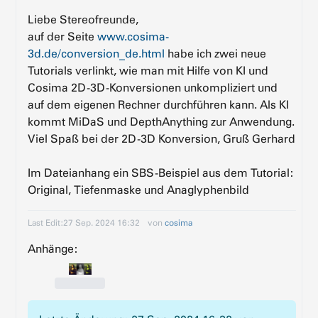
Liebe Stereofreunde,
auf der Seite
www.cosima-
3d.de/conversion_de.html
habe ich zwei neue
Tutorials verlinkt, wie man mit Hilfe von KI und
Cosima 2D-3D-Konversionen unkompliziert und
auf dem eigenen Rechner durchführen kann. Als KI
kommt MiDaS und DepthAnything zur Anwendung.
Viel Spaß bei der 2D-3D Konversion, Gruß Gerhard
Im Dateianhang ein SBS-Beispiel aus dem Tutorial:
Original, Tiefenmaske und Anaglyphenbild
Last Edit:
27 Sep. 2024 16:32
von
cosima
Anhänge: