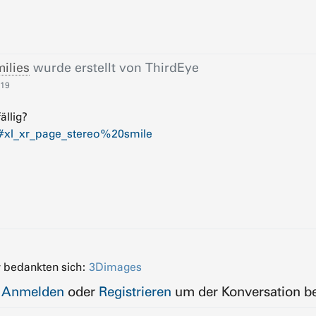
ilies
wurde erstellt von
ThirdEye
:19
ällig?
#xl_xr_page_stereo%20smile
 bedankten sich:
3Dimages
e
Anmelden
oder
Registrieren
um der Konversation be