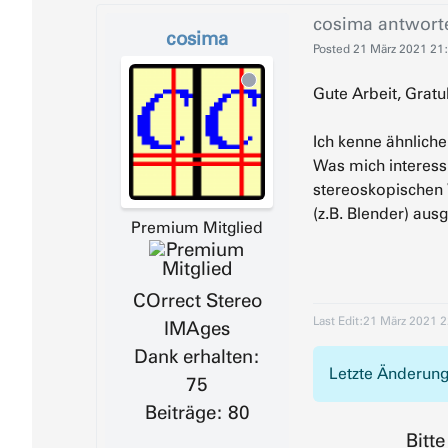
cosima
antwort
cosima
Posted
21 März 2021 21
Gute Arbeit, Gratu
Ich kenne ähnlich
Was mich interess
stereoskopischen 
(z.B. Blender) aus
Premium Mitglied
COrrect Stereo
Last Edit:
21 März 2021 2
IMAges
Dank erhalten:
Letzte Änderun
75
Beiträge: 80
Bitt